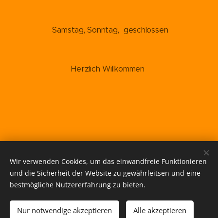
Samstag, Sonntag, geschlossen
☀️ ☀️ ☀️
Herzlich Willkommen
☀️ ☀️ ☀️
Bei Veranstaltungen und geschlossenen Feiern
geänderte Öffnungszeiten!
Wir verwenden Cookies, um das einwandfreie Funktionieren
und die Sicherheit der Website zu gewährleitsen und eine
bestmögliche Nutzererfahrung zu bieten.
© 2025 freudig. Alle Rechte vorbehalten.
Nur notwendige akzeptieren
Alle akzeptieren
Unterstützt von
Webnode
Cookies